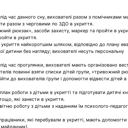
під час денного сну, вихователі разом з помічниками м
ойти разом з черговими по ЗДО в укриття.
жний рюкзак», засоби захисту, маркер та пройти в укри
ройти в укриття.
о укриття найкоротшим шляхом, відповідно до плану ева
ї дитини без нагляду; вихователі несуть персональну
під час прогулянки, вихователі мають організовано вес
телів повинні взяти списки дітей групи, «тривожний р
ійти до вихователів групи і допомогти відвести дітей в
план роботи з дітьми в укритті та підготувати дитячі к
тощо, які занести в укриття.
вітню роботу з дітьми з наданням їм психолого-педагог
 працівники, які перебували в укритті, мають допомогти
 майданчик).