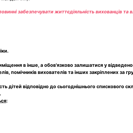
, повинні забезпечувати життєдіяльність вихованців та в
іки.
иміщення в інше, а обов'язково залишатися у відведен
лів, помічників вихователів та інших закріплених за г
сть дітей відповідно до сьогоднішнього спискового ск
.
ься
: