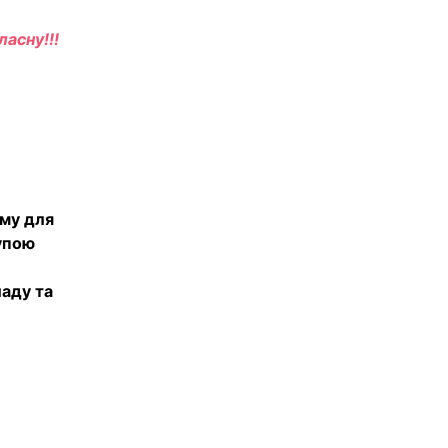
ласну!!!
ому для
рупою
ладу та