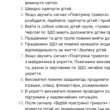
вимкнути світло.
Швидко одягнути дітей.
Якщо звучить сигнал «Повітряна тривога» 
розбудити, підійняти, одягнути дітей і пр
Взяти із собою список дітей групи, «триво
Чергові по ЗДО мають допомагати дітям п
Працівники та діти групи повинні вийти д
Працівники ЗДО не повинні залишати жодно
відповідальність за життя і безпеку дітей.
Якщо звучить сигнал «Повітряна тривога» 
з майданчика в укриття. Помічники вихова
та, разом із черговими по ЗДО, негайно під
укриття.
Вихователі повинні заздалегідь продумати 
іграшки, олівці, фломастери, розмальовки 
В укритті вихователі повинні проводити ос
підтримки у надзвичайних ситуаціях.
Після сигналу «Відбій повітряної тривоги»
відвести дітей до приміщення групи (чи на