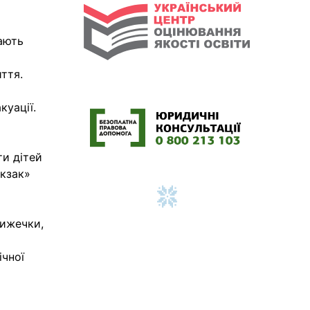
ають
ття.
куації.
ти дітей
юкзак»
нижечки,
ічної