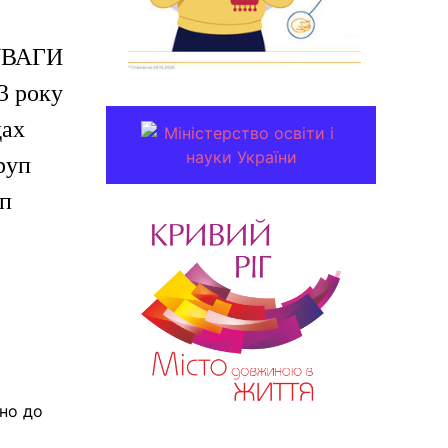
 УВАГИ
3 року
дах
руп
уп
дно до