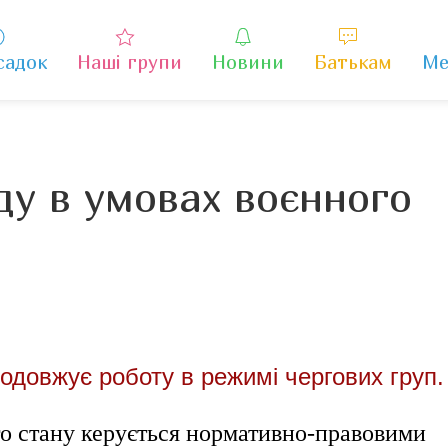
садок
Наші групи
Новини
Батькам
Ме
ду в умовах воєнного
одовжує роботу в режимі чергових груп.
го стану керується нормативно-правовими